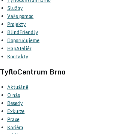
Služby
Vaše pomoc
Projekty
BlindFriendly
Doporučujeme
HapAteliér
Kontakty
TyfloCentrum Brno
Aktuálně
O nás
Besedy
Exkurze
Praxe
Kariéra