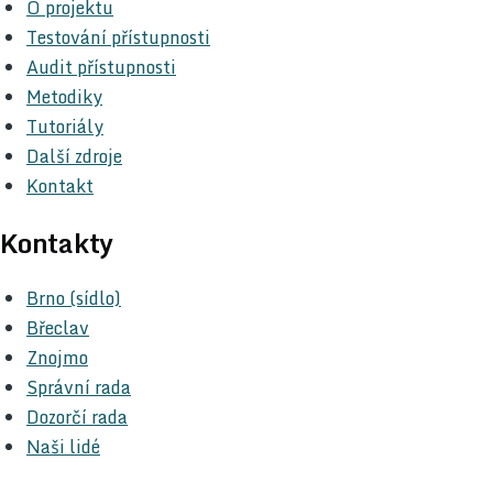
O projektu
Testování přístupnosti
Audit přístupnosti
Metodiky
Tutoriály
Další zdroje
Kontakt
Kontakty
Brno (sídlo)
Břeclav
Znojmo
Správní rada
Dozorčí rada
Naši lidé