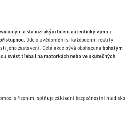
evidomým a slabozrakým lidem autentický vjem z
epřístupnou.
Jde o uvědomění si každodenní reality
sti jeho zastavení. Celá akce bývá obohacena
bohatým
ohou
svést třeba i na motorkách nebo ve skutečných
pomoci s řízením, splňuje základní bezpečnostní hledisko