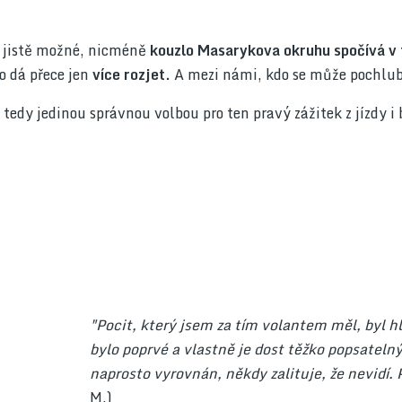
je jistě možné, nicméně
kouzlo Masarykova okruhu spočívá v t
to dá přece jen
více rozjet.
A mezi námi, kdo se může pochlubi
tedy jedinou správnou volbou pro ten pravý zážitek z jízdy i
"Pocit, který jsem za tím volantem měl, byl h
bylo poprvé a vlastně je dost těžko popsatelný
naprosto vyrovnán, někdy zalituje, že nevidí. 
M.)