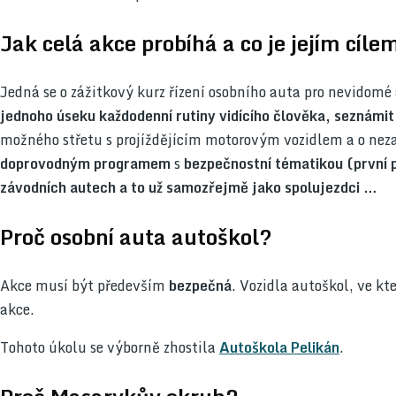
Jak celá akce probíhá a co je jejím cíle
Jedná se o zážitkový kurz řízení osobního auta pro nevidom
jednoho úseku každodenní rutiny vidícího člověka, seznámit 
možného střetu s projíždějícím motorovým vozidlem a o nez
doprovodným programem
s
bezpečnostní tématikou (první p
závodních autech a to už samozřejmě jako spolujezdci …
Proč osobní auta autoškol?
Akce musí být především
bezpečná
. Vozidla autoškol, ve k
akce.
Tohoto úkolu se výborně zhostila
Autoškola Pelikán
.