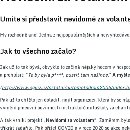
Umíte si představit nevidomé za volan
My rozhodně ano! Jedna z nejpopulárnějších a nejvyhledávan
Jak to všechno začalo?
Jak už to tak bývá, obvykle to začíná nějaký hecem v hospod
a prohlásit: "
To by byla p****, pustit tam našince.
"
A myšle
(
http://www.egicz.cz/ostatni/automotodrom2005/index.
Pak už to chtělo jen doladit, najít organizaci, která by se ná
vymění pracovní povinnosti instruktorů autoškoly za charit
A tak vznikl projekt „
Nevidomí za volantem
“. Záměrem byl
třikrát zadařilo. Pak přišel COVID a v roce 2020 se akce ne