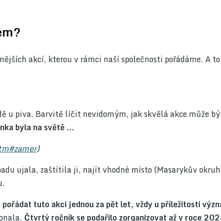
tem?
ějších akcí, kterou v rámci naší společnosti pořádáme. A to
ě u piva. Barvitě líčit nevidomým, jak skvělá akce může být
nka byla na světě …
htm#zamer
)
padu ujala, zaštítila ji, najít vhodné místo (Masarykův okruh)
u.
o
pořádat tuto akci jednou za pět let, vždy u příležitosti výz
konala.
Čtvrtý ročník se podařilo zorganizovat až v roce 202