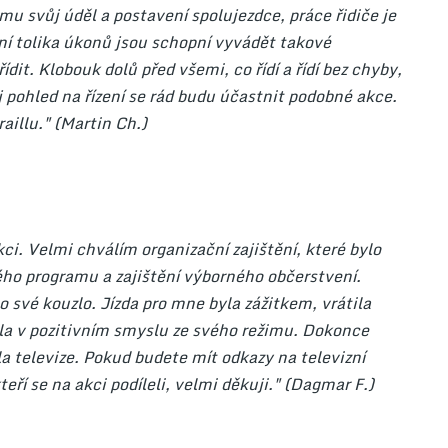
jmu svůj úděl a postavení spolujezdce, práce řidiče je
í tolika úkonů jsou schopní vyvádět takové
dit. Klobouk dolů před všemi, co řídí a řídí bez chyby,
ůj pohled na řízení se rád budu účastnit podobné akce.
aillu." (Martin Ch.)
i. Velmi chválím organizační zajištění, které bylo
ho programu a zajištění výborného občerstvení.
 své kouzlo. Jízda pro mne byla zážitkem, vrátila
hla v pozitivním smyslu ze svého režimu. Dokonce
la televize. Pokud budete mít odkazy na televizní
teří se na akci podíleli, velmi děkuji." (Dagmar F.)