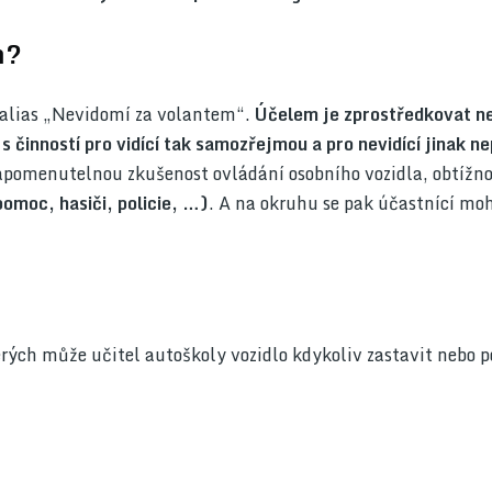
m?
é alias „Nevidomí za volantem“.
Účelem je zprostředkovat n
s činností pro vidící tak samozřejmou a pro nevidící jinak n
apomenutelnou zkušenost ovládání osobního vozidla, obtížno
omoc, hasiči, policie, …)
. A na okruhu se pak účastnící m
terých může učitel autoškoly vozidlo kdykoliv zastavit nebo 