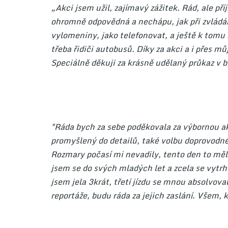
„Akci jsem užil, zajímavý zážitek. Rád, ale pří
ohromně odpovědná a nechápu, jak při zvládán
vylomeniny, jako telefonovat, a ještě k tomu ří
třeba řidiči autobusů. Díky za akci a i přes m
Speciálně děkuji za krásně udělaný průkaz v br
"Ráda bych za sebe poděkovala za výbornou akc
promyšlený do detailů, také volbu doprovodné
Rozmary počasí mi nevadily, tento den to mělo
jsem se do svých mladých let a zcela se vytr
jsem jela 3krát, třetí jízdu se mnou absolvova
reportáže, budu ráda za jejich zaslání. Všem, k