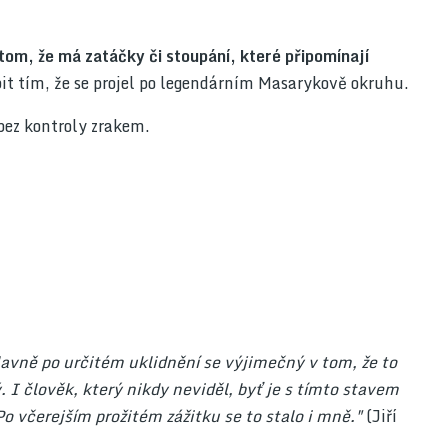
om, že má zatáčky či stoupání, které připomínají
t tím, že se projel po legendárním Masarykově okruhu.
 bez kontroly zrakem.
lavně po určitém uklidnění se výjimečný v tom, že to
. I člověk, který nikdy neviděl, byť je s tímto stavem
Po včerejším prožitém zážitku se to stalo i mně."
(Jiří