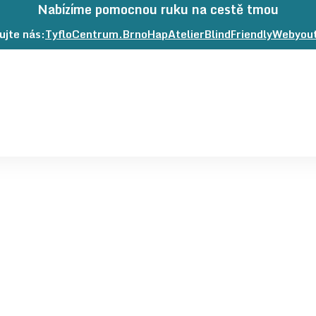
Nabízíme pomocnou ruku na cestě tmou
ujte nás:
TyfloCentrum.Brno
na
HapAtelier
na
BlindFriendlyWeb
na
you
Facebooku
Facebooku
Fac