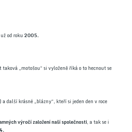
 už od roku
2005.
 taková „motošou“ si vyloženě říká o to hecnout se
 a další krásné „blázny“, kteří si jeden den v roce
namných výročí založení naší společnosti
, a tak se i
4.